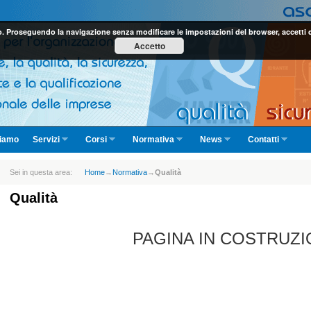
eto. Proseguendo la navigazione senza modificare le impostazioni del browser, accetti d
Accetto
siamo
Servizi
Corsi
Normativa
News
Contatti
Sei in questa area:
Home
→
Normativa
→
Qualità
Qualità
PAGINA IN COSTRUZ