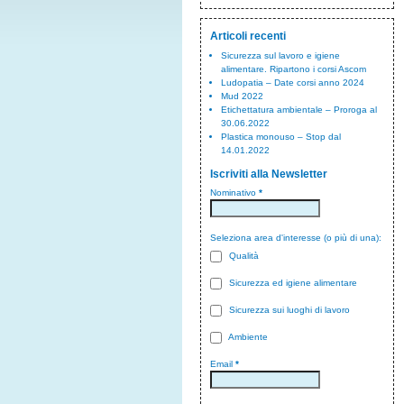
Articoli recenti
Sicurezza sul lavoro e igiene
alimentare. Ripartono i corsi Ascom
Ludopatia – Date corsi anno 2024
Mud 2022
Etichettatura ambientale – Proroga al
30.06.2022
Plastica monouso – Stop dal
14.01.2022
Iscriviti alla Newsletter
Nominativo
*
Seleziona area d'interesse (o più di una):
Qualità
Sicurezza ed igiene alimentare
Sicurezza sui luoghi di lavoro
Ambiente
Email
*