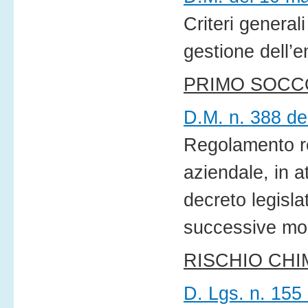
Criteri general
gestione dell’e
PRIMO SOC
D.M. n. 388 de
Regolamento re
aziendale, in a
decreto legisla
successive mod
RISCHIO CHI
D. Lgs. n. 155 