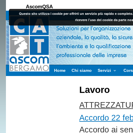
AscomQSA
Questo sito utilizza i cookie per offrirti un servizio più rapido e comple
ricevere l’uso dei cookie da parte no
Vai al contenuto principale
Vai al contenuto secondario
Home
Chi siamo
Servizi
Cors
Lavoro
ATTREZZATU
Accordo 22 fe
Accordo ai sens