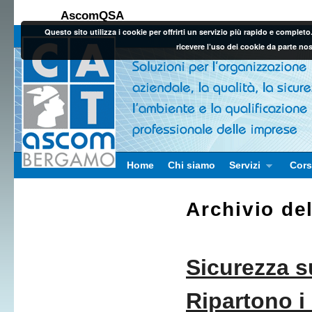
AscomQSA
Questo sito utilizza i cookie per offrirti un servizio più rapido e comple
ricevere l’uso dei cookie da parte no
Vai al contenuto principale
Vai al contenuto secondario
Home
Chi siamo
Servizi
Cors
Archivio de
Sicurezza s
Ripartono i