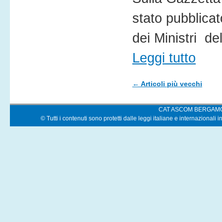
stato pubblicat
dei Ministri de
Leggi tutto
←
Articoli più vecchi
Navigazione Articoli
CAT ASCOM BERGAM
© Tutti i contenuti sono protetti dalle leggi italiane e internazionali i