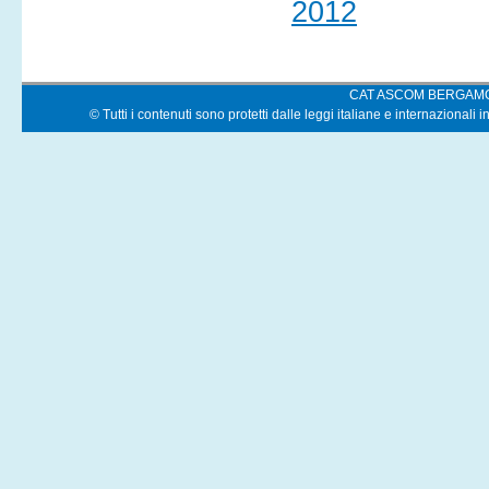
2012
CAT ASCOM BERGAM
© Tutti i contenuti sono protetti dalle leggi italiane e internazionali i