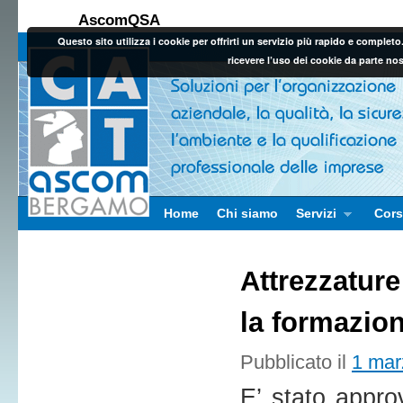
AscomQSA
Questo sito utilizza i cookie per offrirti un servizio più rapido e comple
ricevere l’uso dei cookie da parte no
Vai al contenuto principale
Vai al contenuto secondario
Home
Chi siamo
Servizi
Cors
Attrezzature
la formazio
Pubblicato il
1 mar
E’ stato appro