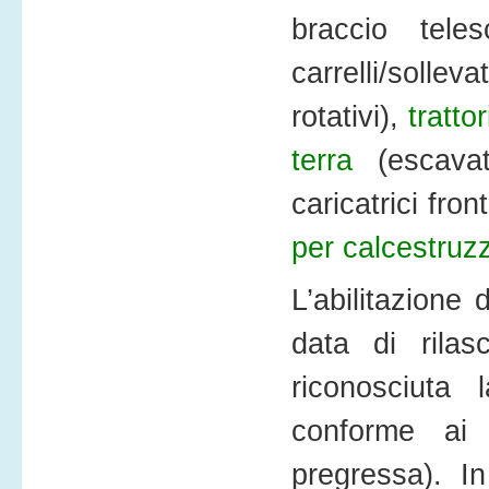
braccio teles
carrelli/soll
rotativi),
tratto
terra
(escavato
caricatrici fron
per calcestruz
L’abilitazione
data di rilasc
riconosciuta 
conforme ai 
pregressa). In