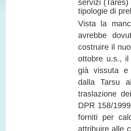
servizi (Tares)
tipologie di pre
Vista la man
avrebbe dovuto
costruire il nu
ottobre u.s., i
già vissuta e
dalla Tarsu a
traslazione dei
DPR 158/1999 i 
forniti per cal
attribuire all