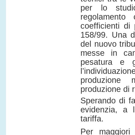
per lo studi
regolamento 
coefficienti di
158/99. Una di
del nuovo trib
messe in cam
pesatura e g
l’individuazio
produzione m
produzione di ri
Sperando di fa
evidenzia, a l
tariffa.
Per maggiori 