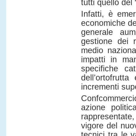
tutti quello del
Infatti, è eme
economiche del
generale aum
gestione dei r
medio nazion
impatti in man
specifiche ca
dell’ortofrutt
incrementi supe
Confcommercio
azione politi
rappresentate,
vigore del nuov
tecnici tra le v