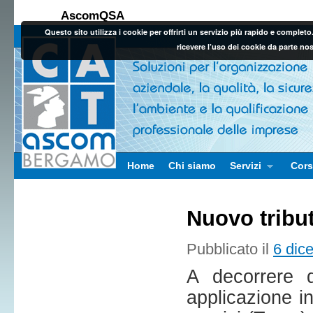
AscomQSA
Questo sito utilizza i cookie per offrirti un servizio più rapido e comple
ricevere l’uso dei cookie da parte no
Vai al contenuto principale
Vai al contenuto secondario
Home
Chi siamo
Servizi
Cors
Nuovo tributo
Pubblicato il
6 dic
A decorrere 
applicazione in 